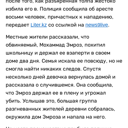
после того, как разъяренная толпа жестоко
избила его в. Полиция сообщила об аресте
восьми человек, причастных к нападению,
передает
Liter.kz
со ссылкой на
news9live
.
Местные жители рассказали, что
обвиняемый, Мохаммад Эмроз, похитил
школьницу и держал ее взаперти в своем
доме два дня. Семья искала ее повсюду, но не
смогла найти никаких следов. Спустя
несколько дней девочка вернулась домой и
рассказала о случившемся. Она сообщила,
что Эмроз держал ее в плену и угрожал
убить. Услышав это, большая группа
разгневанных жителей деревни собралась,
окружила дом Эмроза и напала на него.