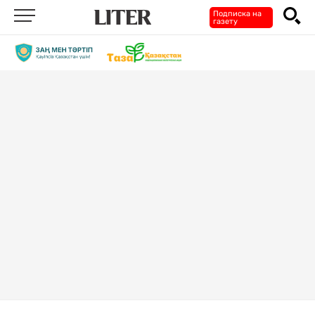
Подписка на
газету