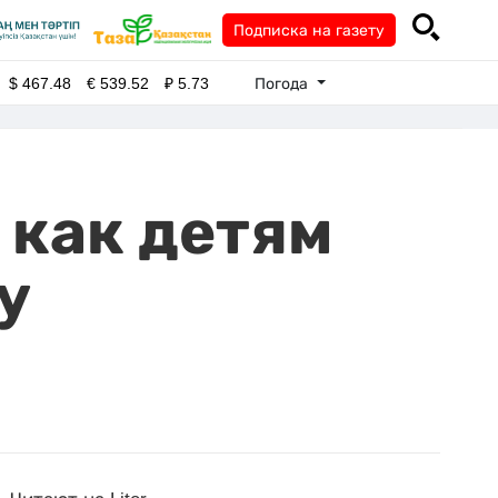
Подписка на газету
Погода
$
467.48
€
539.52
₽
5.73
 как детям
у