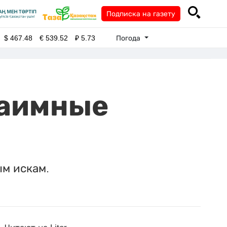
Подписка на газету
Погода
$
467.48
€
539.52
₽
5.73
заимные
ым искам.