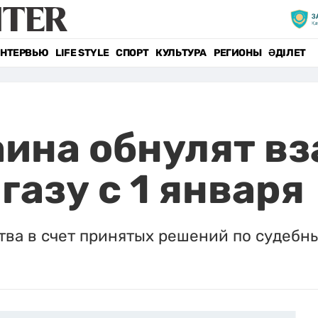
НТЕРВЬЮ
LIFE STYLE
СПОРТ
КУЛЬТУРА
РЕГИОНЫ
ӘДІЛЕТ
аина обнулят в
газу с 1 января
тва в счет принятых решений по судебн