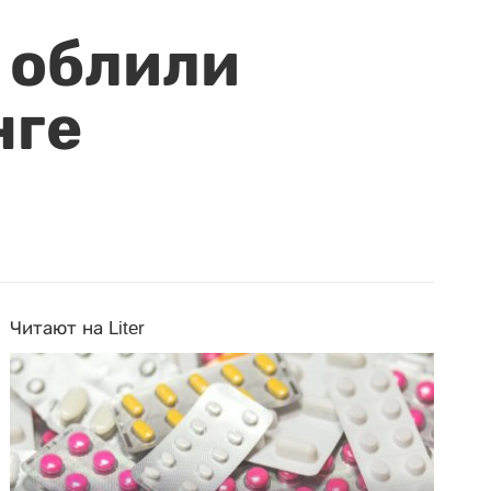
 облили
нге
Читают на Liter