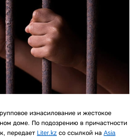
рупповое изнасилование и жестокое
нном доме. По подозрению в причастности
к, передает
Liter.kz
со ссылкой на
Asia