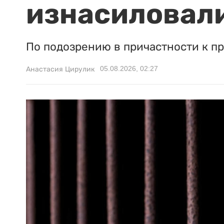
изнасиловали
По подозрению в причастности к п
05.08.2026, 02:27
Анастасия Цирулик