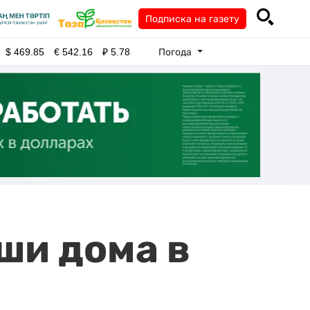
Подписка на газету
Погода
$
469.85
€
542.16
₽
5.78
ши дома в