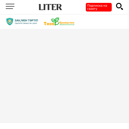
Подписка на
газету