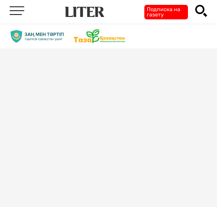
Подписка на
газету