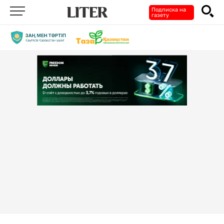
Подписка на
газету