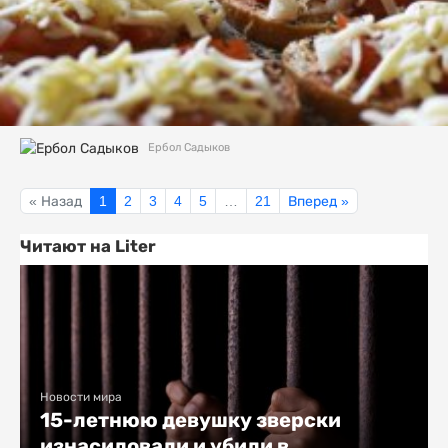
Ербол Садыков
« Назад
1
2
3
4
5
…
21
Вперед »
Читают на Liter
Новости мира
15-летнюю девушку зверски
изнасиловали и убили в