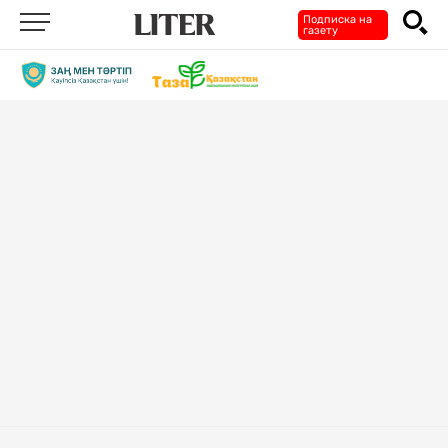
Подписка на
газету