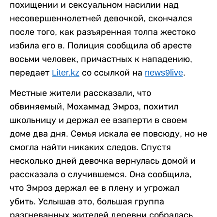
похищении и сексуальном насилии над
несовершеннолетней девочкой, скончался
после того, как разъяренная толпа жестоко
избила его в. Полиция сообщила об аресте
восьми человек, причастных к нападению,
передает
Liter.kz
со ссылкой на
news9live
.
Местные жители рассказали, что
обвиняемый, Мохаммад Эмроз, похитил
школьницу и держал ее взаперти в своем
доме два дня. Семья искала ее повсюду, но не
смогла найти никаких следов. Спустя
несколько дней девочка вернулась домой и
рассказала о случившемся. Она сообщила,
что Эмроз держал ее в плену и угрожал
убить. Услышав это, большая группа
разгневанных жителей деревни собралась,