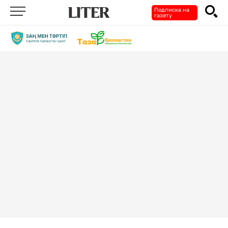
Подписка на
газету