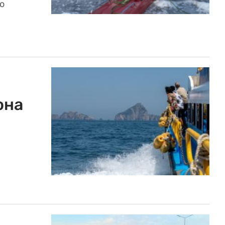
о
она