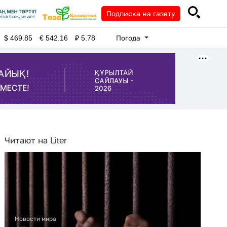
Подписка на газету
Погода
$
469.85
€
542.16
₽
5.78
Читают на Liter
Новости мира