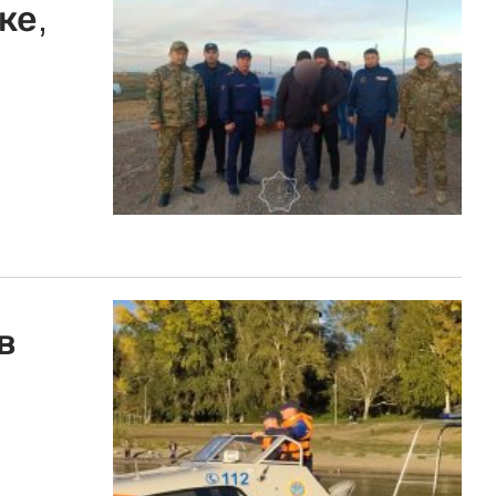
ке,
в