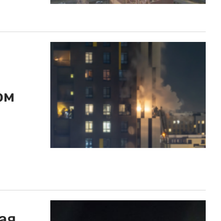
ом
ая