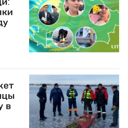
щи:
пки
ду
жет
анцы
у в