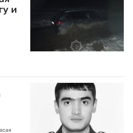
гу и
а
асая