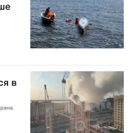
ше
ся в
рана.