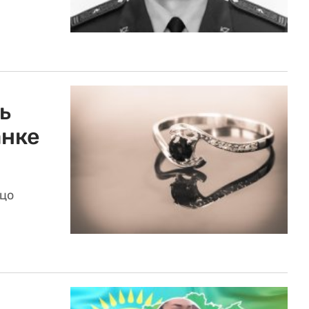
ь
анке
ьцо