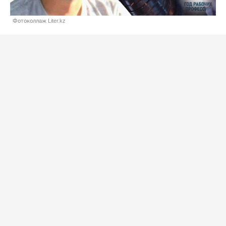
Фотоколлаж Liter.kz