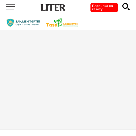
Подписка на
газету