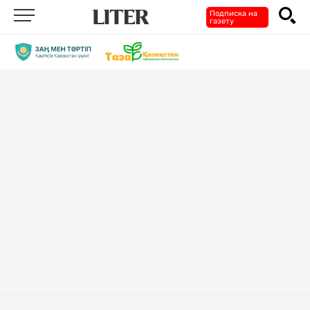
Подписка на
газету