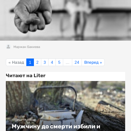
Маржан Бакиева
« Назад
1
2
3
4
5
…
24
Вперед »
Читают на Liter
Новости мира
Мужчину до смерти избили и