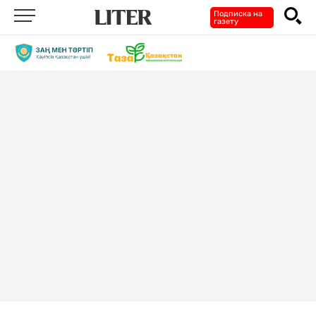
Подписка на
газету