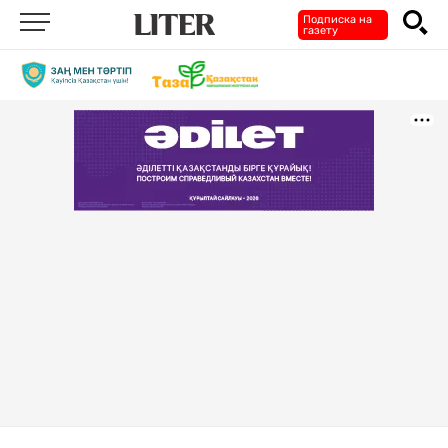
Подписка на
газету