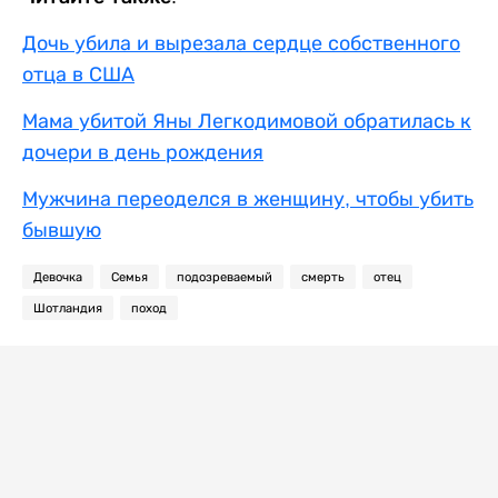
Дочь убила и вырезала сердце собственного
отца в США
Мама убитой Яны Легкодимовой обратилась к
дочери в день рождения
Мужчина переоделся в женщину, чтобы убить
бывшую
Девочка
Семья
подозреваемый
смерть
отец
Шотландия
поход