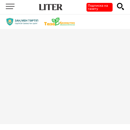
Подписка на
газету