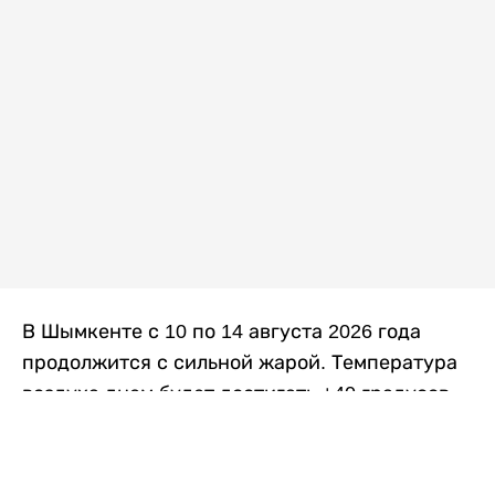
В Шымкенте с 10 по 14 августа 2026 года
продолжится с сильной жарой. Температура
воздуха днем будет достигать +40 градусов,
осадков не ожидается, передает
Liter.kz
со
ссылкой на
данные
Казгидромета.