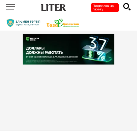
Подписка на
газету