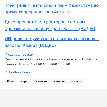
"Менің елім!": дети спели гимн Казахстана во
время хоррор-квеста в Астане
Двор превратили в ресторан: застолье на
проезжей части обсуждает Казнет (ВИДЕО)
ИИ-ролик о мужчине в роли казахской келин
взорвал Казнет (ВИДЕО)
@cavalcantedosax
Personagem do Filme Olhos Famintos aparece no Distrito de
Campos(Xexéu-PE) KKKKKKKKKKKKKKKK
♬ Endless Snow - LEFOS
Видео
страх
Бразилия
мужчина
костюм