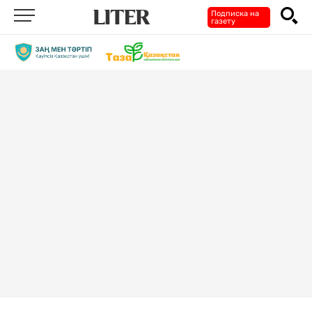
Подписка на
газету