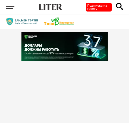
Подписка на
газету