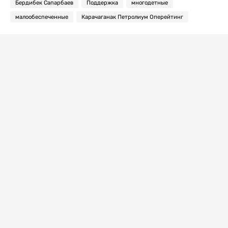
Бердибек Сапарбаев
Поддержка
многодетные
малообеспеченные
Карачаганак Петролиум Оперейтинг