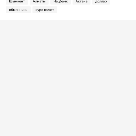
Шымкент
Алматы
Нацбанк
Астана
доллар
обменники
курс валют