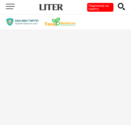
Подписка на
газету