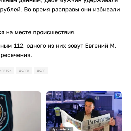
ельным данным, двое мужчин удерживали
 рублей. Во время расправы они избивали
я на месте происшествия.
ым 112, одного из них зовут Евгений М.
пресечения.
ипяток
долги
долг