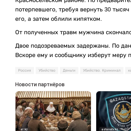
Красносельском районе. По предварит
потерпевшего, требуя вернуть 30 тысяч
его, а затем облили кипятком.
От полученных травм мужчина скончалс
Двое подозреваемых задержаны. По данн
Вскоре ему и сообщнику изберут меру 
Россия
Убийство
Деньги
Убийство. Криминал
к