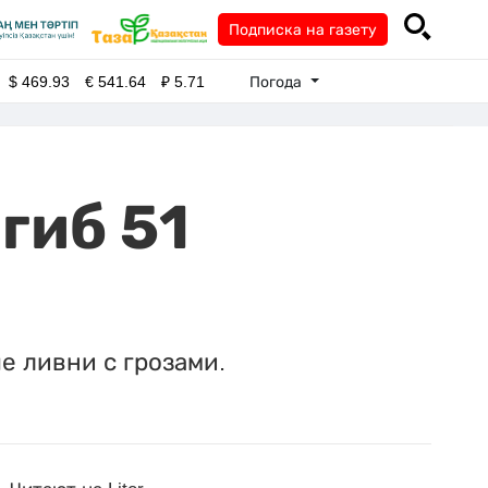
Подписка на газету
Погода
$
469.93
€
541.64
₽
5.71
гиб 51
е ливни с грозами.