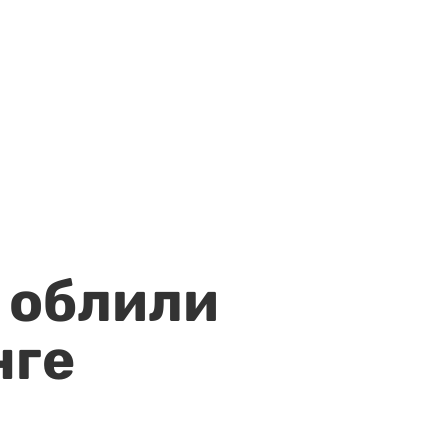
 облили
нге