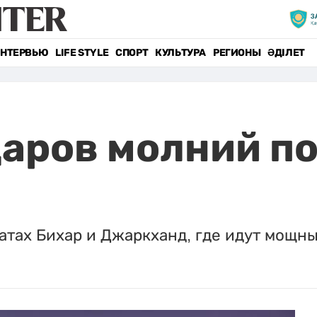
НТЕРВЬЮ
LIFE STYLE
СПОРТ
КУЛЬТУРА
РЕГИОНЫ
ӘДІЛЕТ
даров молний по
тах Бихар и Джаркханд, где идут мощны