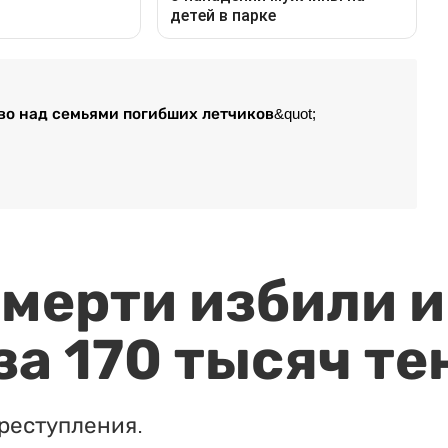
во над семьями погибших летчиков&quot;
мерти избили и
за 170 тысяч те
реступления.