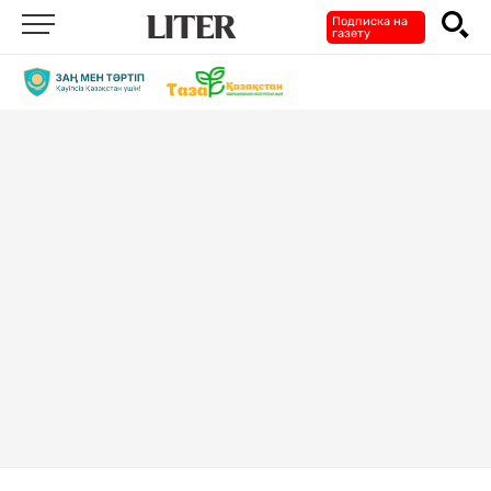
Подписка на
газету