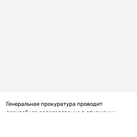
Генеральная прокуратура проводит
досудебное расследование в отношении
преступной группы, длительное время
занимавшейся экономической контрабандой