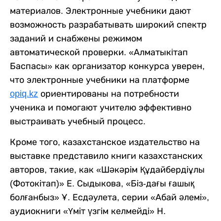
материалов. Электронные учебники дают
возможность разрабатывать широкий спектр
заданий и снабжены режимом
автоматической проверки. «Алматыкiтап
Баспасы» как организатор конкурса уверен,
что электронные учебники на платформе
opiq.kz
ориентированы на потребности
ученика и помогают учителю эффективно
выстраивать учебный процесс.
Кроме того, казахстанское издательство на
выставке представило книги казахстанских
авторов, такие, как «Шәкәрім Құдайбердіұлы
(Фотокітап)» Е. Сыдыкова, «Біз-дағы ғашық
болғанбыз» Ұ. Есдәулета, серии «Абай әлемі»,
аудиокниги «Үміт үзгім келмейді» Н.