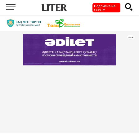
Подписка на
газету