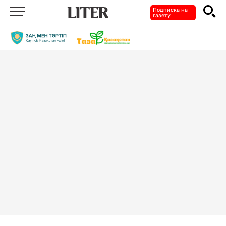
Подписка на
газету