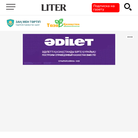
Подписка на
газету