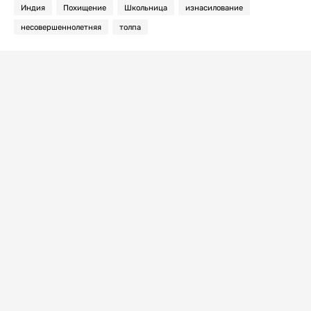
Индия
Похищение
Школьница
изнасилование
несовершеннолетняя
толпа