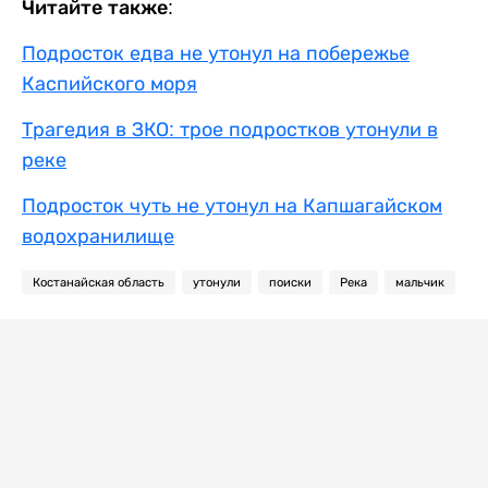
Читайте также:
Подросток едва не утонул на побережье
Каспийского моря
Трагедия в ЗКО: трое подростков утонули в
реке
Подросток чуть не утонул на Капшагайском
водохранилище
Костанайская область
утонули
поиски
Река
мальчик