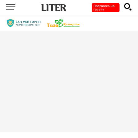
Подписка на
газету