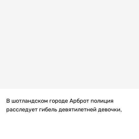
В шотландском городе Арброт полиция
расследует гибель девятилетней девочки,
которую нашли с тяжелыми травмами в
промышленной зоне, где семья разбила
палаточный лагерь. По подозрению в