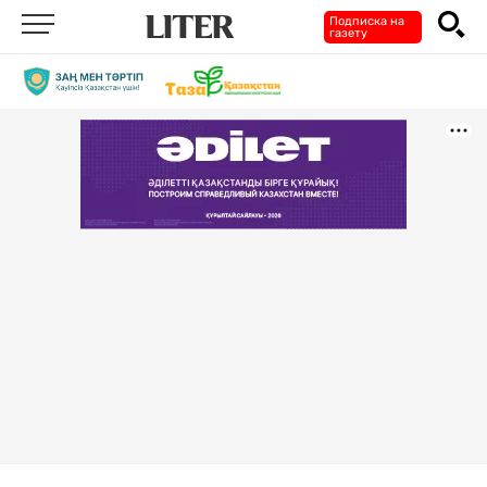
Подписка на
газету