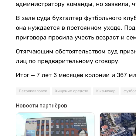
администратору команды, но заявила, ч
В зале суда бухгалтер футбольного клу
она нуждается в постоянном уходе. По
приговора просила учесть возраст и се
Отягчающим обстоятельством суд приз
лиц по предварительному сговору.
Итог – 7 лет 6 месяцев колонии и 367 м
Петропавловск
Хищение средств
Кызылжар
футбо