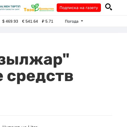
Подписка на газету
Погода
$
469.93
€
541.64
₽
5.71
ызылжар"
е средств