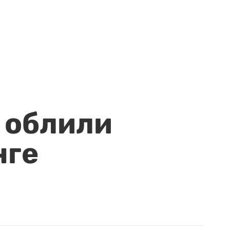
 облили
нге