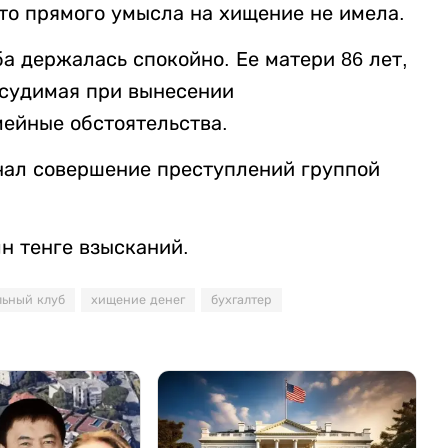
то прямого умысла на хищение не имела.
ба держалась спокойно. Ее матери 86 лет,
дсудимая при вынесении
мейные обстоятельства.
нал совершение преступлений группой
лн тенге взысканий.
льный клуб
хищение денег
бухгалтер