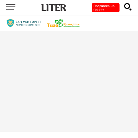
Подписка на
газету