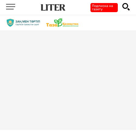
Подписка на
газету