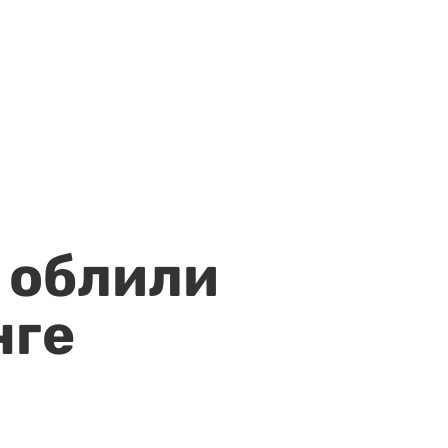
 облили
нге