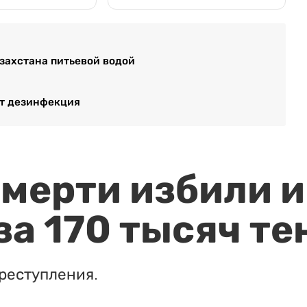
азахстана питьевой водой
ит дезинфекция
мерти избили и
за 170 тысяч те
реступления.