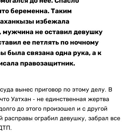
могался до нее. Спасло
 что беременна. Таким
Заханкызы избежала
, мужчина не оставил девушку
ставил ее петлять по ночному
вы была связана одна рука, а к
писала правозащитник.
суда вынес приговор по этому делу. В
что Уатхан - не единственная жертва
олго до этого произошел и с другой
й расправы ограбил девушку, забрал все
ДТП.