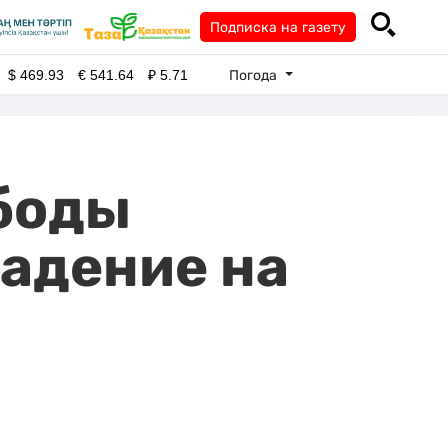
Подписка на газету
Погода
$
469.93
€
541.64
₽
5.71
ободы
адение на