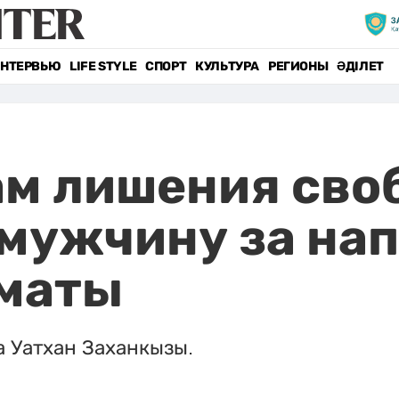
НТЕРВЬЮ
LIFE STYLE
СПОРТ
КУЛЬТУРА
РЕГИОНЫ
ӘДІЛЕТ
ам лишения св
мужчину за нап
лматы
а Уатхан Заханкызы.