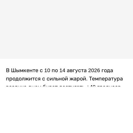
В Шымкенте с 10 по 14 августа 2026 года
продолжится с сильной жарой. Температура
воздуха днем будет достигать +40 градусов,
осадков не ожидается, передает
Liter.kz
со
ссылкой на
данные
Казгидромета.
Согласно информации синоптиков, будущая
рабочая неделя в городе сохранится
переменная облачность. К концу недели жара