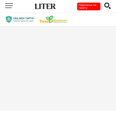
Подписка на
газету