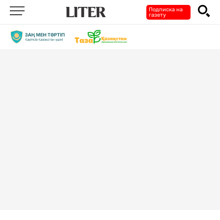
Подписка на
газету