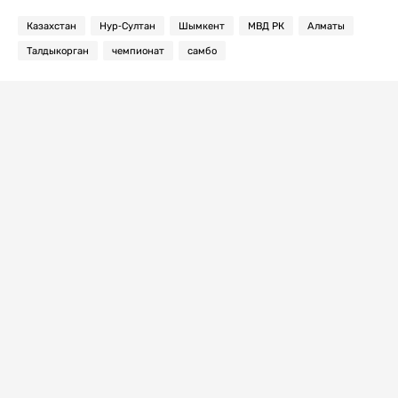
Казахстан
Нур-Султан
Шымкент
МВД РК
Алматы
Талдыкорган
чемпионат
самбо