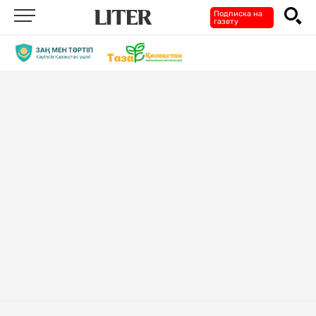
Подписка на
газету