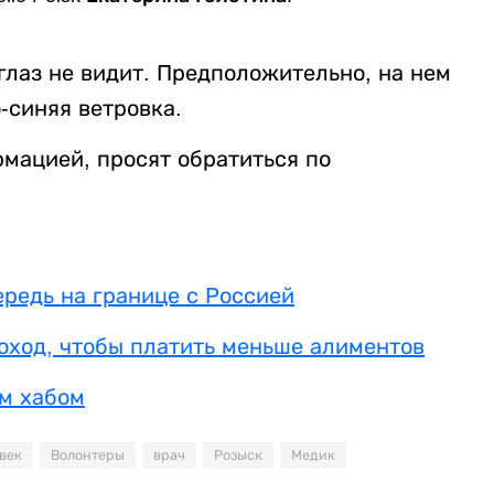
глаз не видит. Предположительно, на нем
-синяя ветровка.
рмацией, просят обратиться по
редь на границе с Россией
оход, чтобы платить меньше алиментов
м хабом
век
Волонтеры
врач
Розыск
Медик