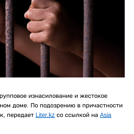
рупповое изнасилование и жестокое
нном доме. По подозрению в причастности
к, передает
Liter.kz
со ссылкой на
Asia