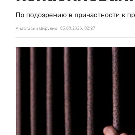
По подозрению в причастности к п
05.08.2026, 02:27
Анастасия Цирулик