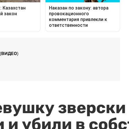
 (ВИДЕО)
евушку зверски
 и убили в соб