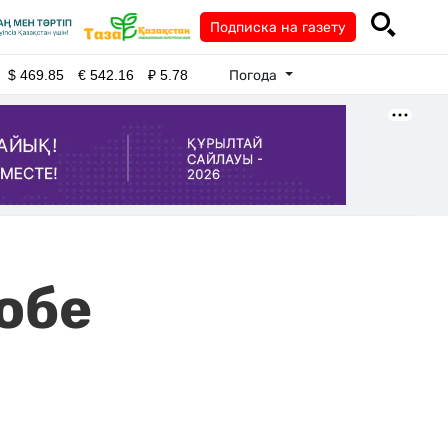
Подписка на газету
Погода
$
469.85
€
542.16
₽
5.78
обе