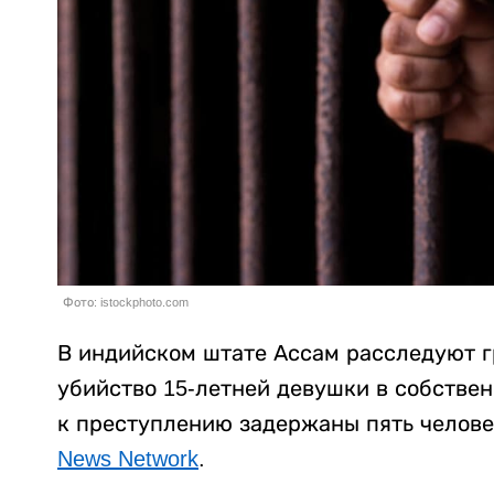
Фото: istockphoto.com
В индийском штате Ассам расследуют г
убийство 15-летней девушки в собстве
к преступлению задержаны пять челове
News Network
.