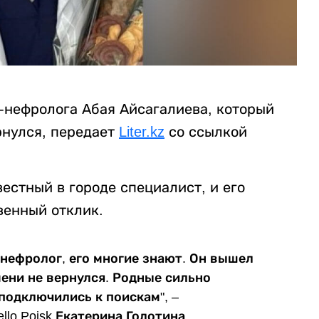
-нефролога Абая Айсагалиева, который
ернулся, передает
Liter.kz
со ссылкой
вестный в городе специалист, и его
венный отклик.
-нефролог, его многие знают. Он вышел
мени не вернулся. Родные сильно
подключились к поискам", –
lo Poisk Екатерина Голотина.