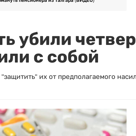
мануть пенсионера из Талгара (ВИДЕО)
ть убили четвер
или с собой
"защитить" их от предполагаемого насил