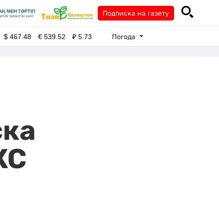
Подписка на газету
Погода
$
467.48
€
539.52
₽
5.73
ска
КС