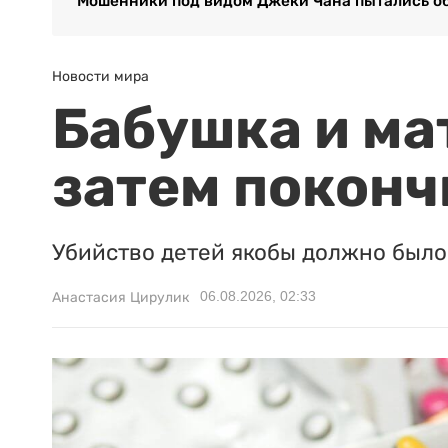
Мошенники под видом Джеки Чана пытались об
Новости мира
Бабушка и ма
затем поконч
Убийство детей якобы должно было 
06.08.2026, 02:33
Анастасия Цирулик