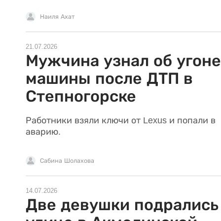
Наиля Ахат
21.07.2026
Мужчина узнал об угоне
машины после ДТП в
Степногорске
Работники взяли ключи от Lexus и попали в
аварию.
Сабина Шолахова
14.07.2026
Две девушки подрались