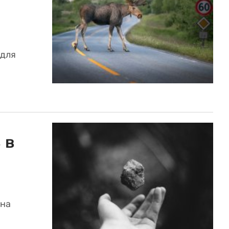
 для
 в
 на