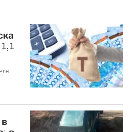
ска
1,1
млн
 в