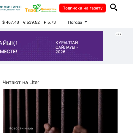
Подписка на газету
Погода
$
467.48
€
539.52
₽
5.73
Читают на Liter
Новости мира