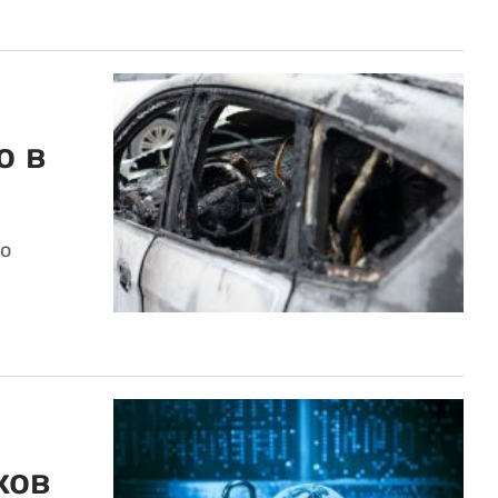
о в
го
ков