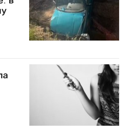
: в
ну
ла