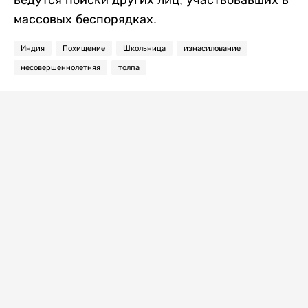
ведутся поиски других лиц, участвовавших в
массовых беспорядках.
Индия
Похищение
Школьница
изнасилование
несовершеннолетняя
толпа