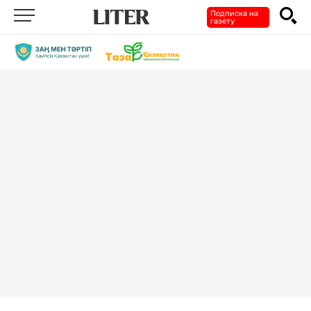
Подписка на
газету