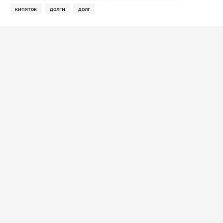
кипяток
долги
долг