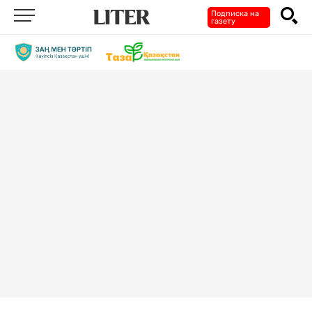
Подписка на
газету