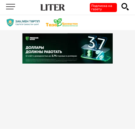
Подписка на
газету