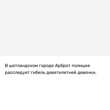
В шотландском городе Арброт полиция
расследует гибель девятилетней девочки,
которую нашли с тяжелыми травмами в
промышленной зоне, где семья разбила
палаточный лагерь. По подозрению в
убийстве ребенка задержан ее 35-летний
отец, передает
Liter.kz
со ссылкой на
The Sun
.