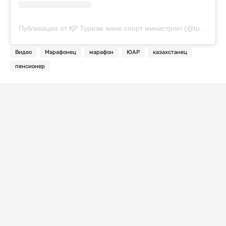
Публикация от ҚР Туризм және спорт министрлігі (@turizm_sport_ministrligi)
Видео
Марафонец
марафон
ЮАР
казахстанец
пенсионер