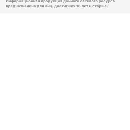
Информационная продукция данного сетевого ресурса
предназначена для лиц, достигших 18 лет и старше.
© 2026 Liter.kz. Все права защищены.
Скачать
электронную версию газеты Liter.kz № 88 от 8 авг.