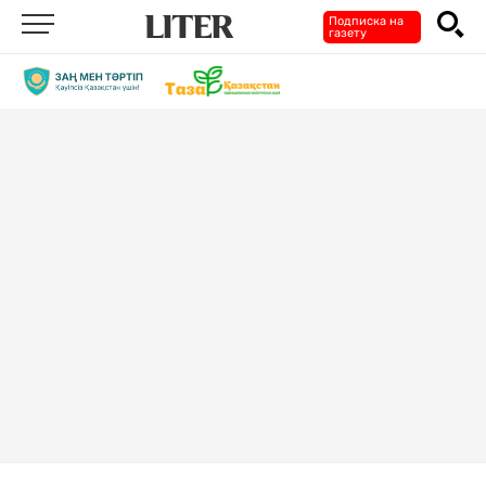
Подписка на
газету