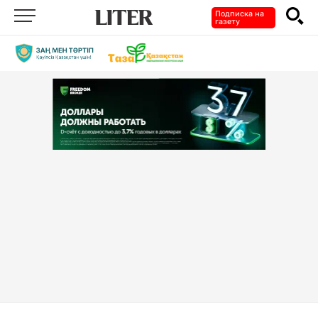
Подписка на
газету