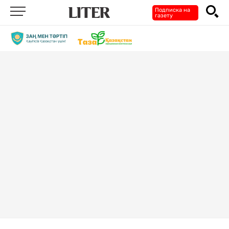
Подписка на
газету