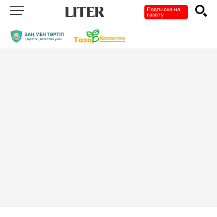
Подписка на
газету