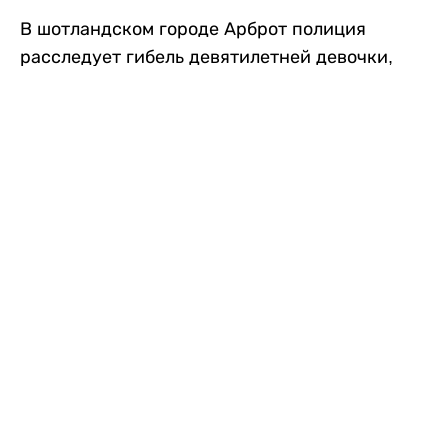
В шотландском городе Арброт полиция
расследует гибель девятилетней девочки,
которую нашли с тяжелыми травмами в
промышленной зоне, где семья разбила
палаточный лагерь. По подозрению в
убийстве ребенка задержан ее 35-летний
отец, передает
Liter.kz
со ссылкой на
The Sun
.
По данным полиции, семья из Западного
Йоркшира приехала в Арброт и разбила
палатку на территории заброшенной
промышленной зоны неподалеку от пляжа.
Вместе с родителями были двое детей.
Местные жители рассказали, что вечером в
воскресенье заметили палатку рядом с