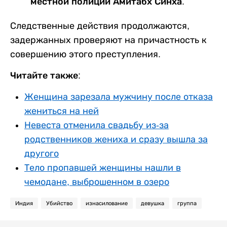
местной полиции Амитабх Синха.
Следственные действия продолжаются,
задержанных проверяют на причастность к
совершению этого преступления.
Читайте также:
Женщина зарезала мужчину после отказа
жениться на ней
Невеста отменила свадьбу из-за
родственников жениха и сразу вышла за
другого
Тело пропавшей женщины нашли в
чемодане, выброшенном в озеро
Индия
Убийство
изнасилование
девушка
группа