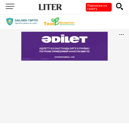
Подписка на
газету