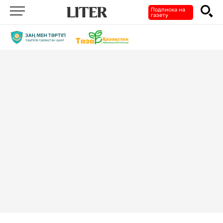
Подписка на
газету