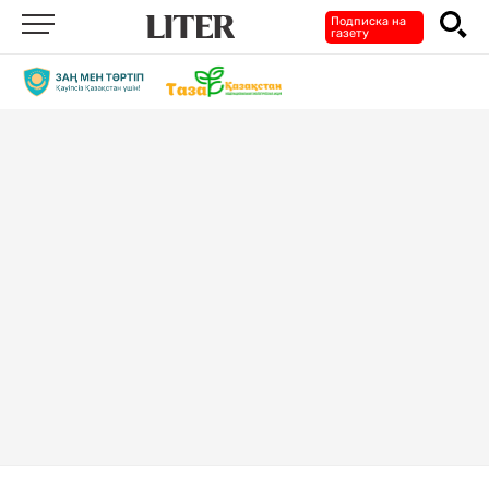
Подписка на
газету