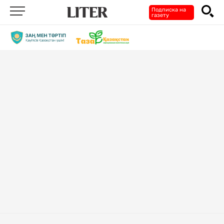
Подписка на
газету