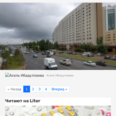
Асель Ибадуллаева
« Назад
1
2
3
4
Вперед »
Читают на Liter