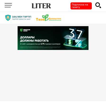
Подписка на
газету