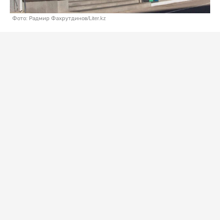
Фото: Радмир Фахрутдинов/Liter.kz