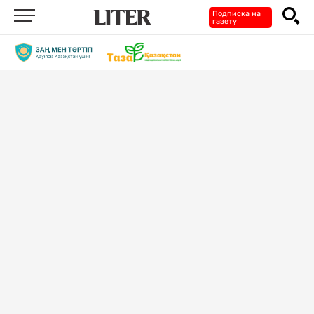
Подписка на
газету