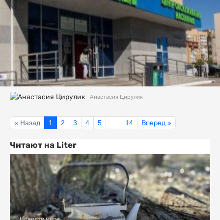
Анастасия Цирулик
« Назад
1
2
3
4
5
…
14
Вперед »
Читают на Liter
Новости мира